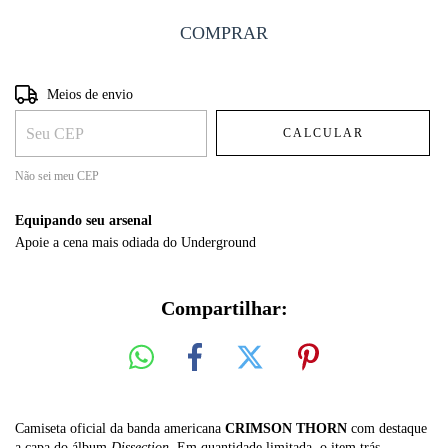
Entregas para o CEP:
ALTERAR CEP
Meios de envio
CALCULAR
Não sei meu CEP
Equipando seu arsenal
Apoie a cena mais odiada do Underground
Compartilhar:
Camiseta oficial da banda americana
CRIMSON THORN
com destaque
a capa do álbum
Dissection
. Em quantidade limitada, o item trás