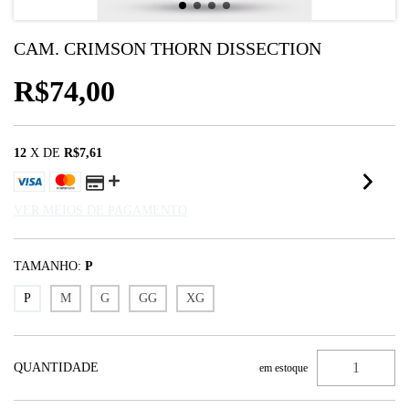
CAM. CRIMSON THORN DISSECTION
R$74,00
12
X DE
R$7,61
VER MEIOS DE PAGAMENTO
TAMANHO:
P
P
M
G
GG
XG
QUANTIDADE
em estoque