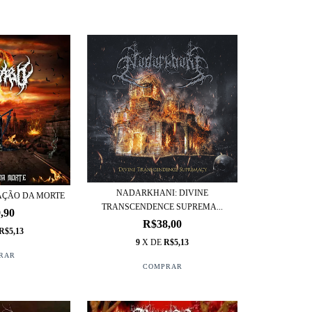
NADARKHANI: DIVINE
AÇÃO DA MORTE
TRANSCENDENCE SUPREMA...
,90
R$38,00
R$5,13
9
X DE
R$5,13