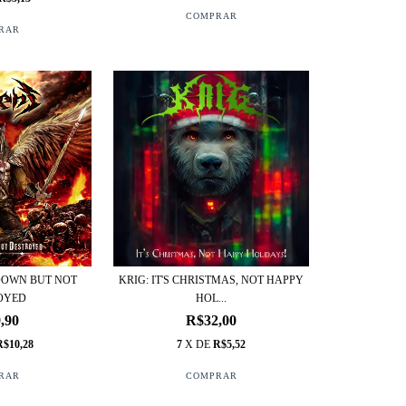
KRIG: IT'S CHRISTMAS, NOT HAPPY
DOWN BUT NOT
HOL...
OYED
R$32,00
,90
7
X DE
R$5,52
R$10,28