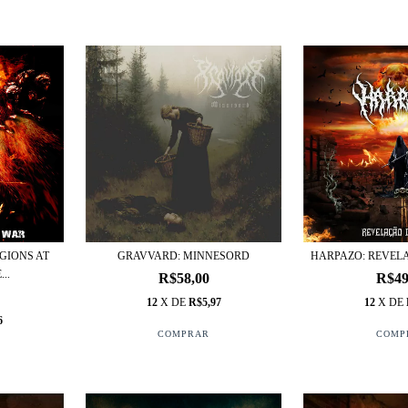
GIONS AT
GRAVVARD: MINNESORD
HARPAZO: REVEL
..
R$58,00
R$49
12
X DE
R$5,97
12
X DE
6