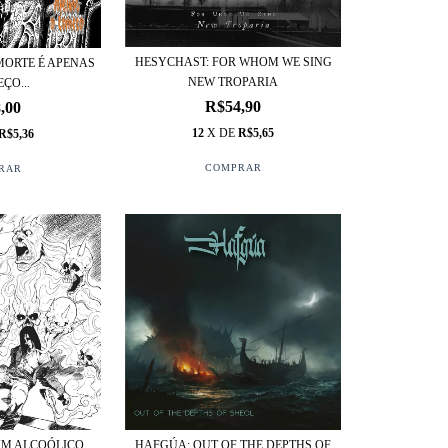
HESYCHAST: FOR WHOM WE SING
 MORTE É APENAS
NEW TROPARIA
ÇO...
R$54,90
,00
12
X DE
R$5,65
R$5,36
IUM ALCOÓLICO
HAFGÚA: OUT OF THE DEPTHS OF