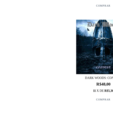
DARK WOODS: CO
R$48,00
11
X DE
R$5,3