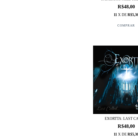
R$48,00
11
X DE
R$5,3
EXORTTA: LAST C
R$48,00
11
X DE
R$5,3