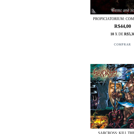
PROPICIATORIUM: COM
R$44,00
10
X DE
R$5,3
SARCROSS: KILL TH