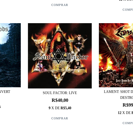
NVERT
LAMENT: SHOT 
SOUL FACTOR: LIVE
DESTR
R$40,00
R$99
6
9
X DE
R$5,40
12
X DE