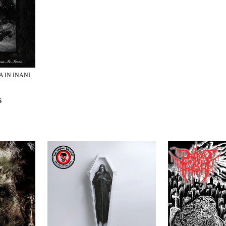
A IN INANI
6