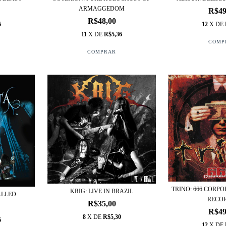
ARMAGGEDOM
R$49
R$48,00
12
X DE
6
11
X DE
R$5,36
TRINO: 666 CORP
KRIG: LIVE IN BRAZIL
ALLED
RECO
R$35,00
R$49
8
X DE
R$5,30
6
12
X DE