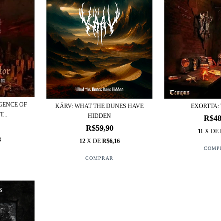
GENCE OF
KÄRV: WHAT THE DUNES HAVE
EXORTTA:
...
HIDDEN
R$48
R$59,90
11
X DE
3
12
X DE
R$6,16