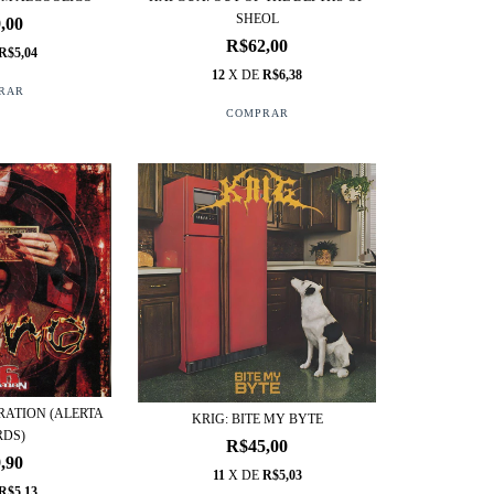
SHEOL
,00
R$62,00
R$5,04
12
X DE
R$6,38
ORATION (ALERTA
KRIG: BITE MY BYTE
RDS)
R$45,00
,90
11
X DE
R$5,03
R$5,13