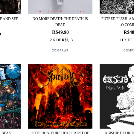
E AND SEE
NO MORE DEATH: THE DEATH IS
PUTRED FLESH: A
DEAD
O COME
R$49,90
R$48
8
12
X DE
R$5,13
11
X DE
ABISUR: DELIR
SOTERION: PURE HOLOCAUST OF
E BEAST