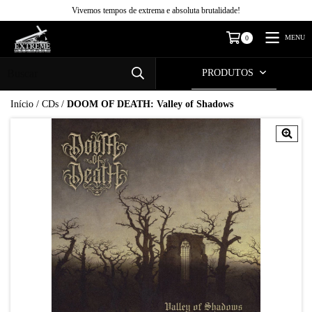
Vivemos tempos de extrema e absoluta brutalidade!
MENU
0
PRODUTOS
Início
/
CDs
/
DOOM OF DEATH: Valley of Shadows