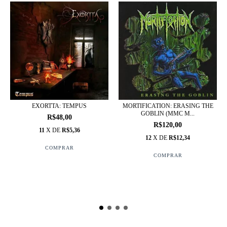
EXORTTA: TEMPUS
MORTIFICATION: ERASING THE
GOBLIN (MMC M...
R$48,00
R$120,00
11
X DE
R$5,36
12
X DE
R$12,34