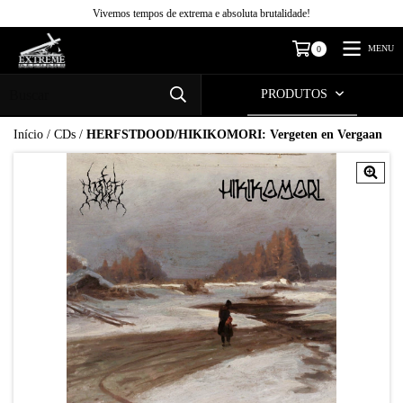
Vivemos tempos de extrema e absoluta brutalidade!
MENU
0
PRODUTOS
Início
/
CDs
/
HERFSTDOOD/HIKIKOMORI: Vergeten en Vergaan