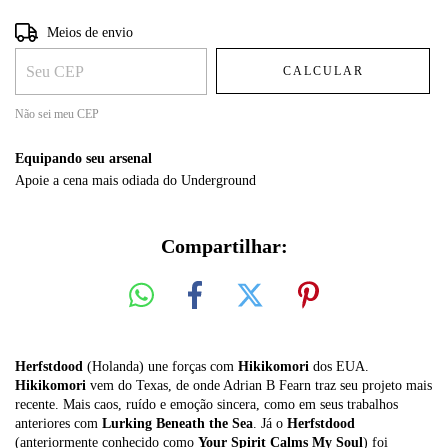
Entregas para o CEP:
ALTERAR CEP
Meios de envio
CALCULAR
Não sei meu CEP
Equipando seu arsenal
Apoie a cena mais odiada do Underground
Compartilhar:
Herfstdood
(Holanda) une forças com
Hikikomori
dos EUA.
Hikikomori
vem do Texas, de onde Adrian B Fearn traz seu projeto mais
recente. Mais caos, ruído e emoção sincera, como em seus trabalhos
anteriores com
Lurking Beneath the Sea
. Já o
Herfstdood
(anteriormente conhecido como
Your Spirit Calms My Soul
) foi