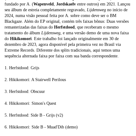
fundado por A. (
Wapenveld
,
Jordskaelv
entre outros) em 2021. Lançou
seu álbum de estreia completamente regravado,
Lijdensweg
no início de
2024, numa visão pessoal feita por A. sobre como deve ser o BM
Blackgaze. Além do EP original, contém três faixas bônus: Duas versões
remasterizadas das faixas do
Herfstdood
, que receberam o mesmo
tratamento do álbum
Lijdensweg
, e uma versão demo de uma nova faixa
do
Hikikomori
. Este trabalho foi lançado originalmente em 30 de
dezembro de 2023, agora disponível pela primeira vez no Brasil via
Extreme Records. Diferente dos splits tradicionais, aqui temos uma
sequência alternada faixa por faixa com sua banda correspondente.
1. Herfstdood: Grijs
2. Hikikomori: A Stairwell Perilous
3. Herfstdood: Obscuur
4. Hikikomori: Simon's Quest
5. Herfstdood: Side B - Grijs (v2)
6. Hikikomori: Side B - Muad'Dib (demo)