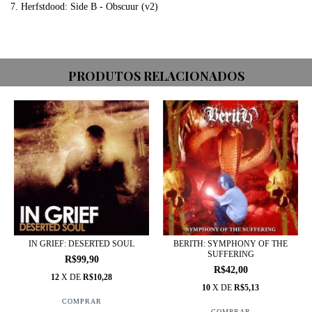
7. Herfstdood: Side B - Obscuur (v2)
PRODUTOS RELACIONADOS
IN GRIEF: DESERTED SOUL
BERITH: SYMPHONY OF THE
SUFFERING
R$99,90
R$42,00
12
X DE
R$10,28
10
X DE
R$5,13