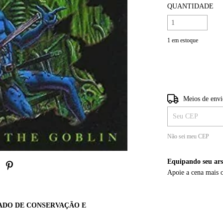
QUANTIDADE
1
em estoque
Entregas para o CE
Meios de env
Não sei meu CEP
Equipando seu ars
Apoie a cena mais 
ADO DE CONSERVAÇÃO E