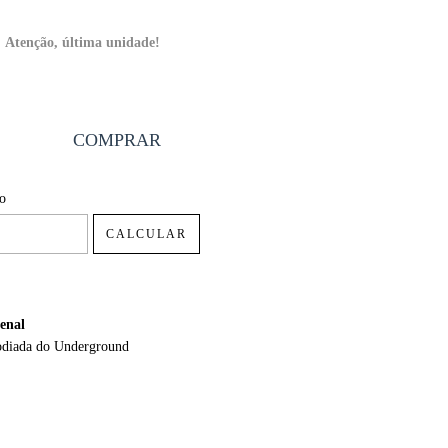
Atenção, última unidade!
P:
ALTERAR CEP
io
CALCULAR
enal
odiada do Underground