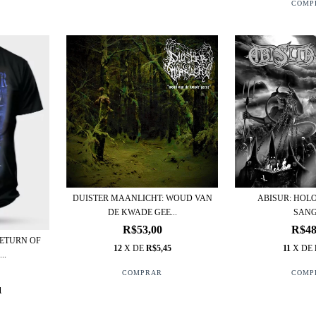
DUISTER MAANLICHT: WOUD VAN
ABISUR: HOL
DE KWADE GEE...
SAN
R$53,00
R$48
RETURN OF
12
X DE
R$5,45
11
X DE
..
1