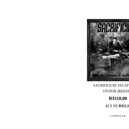
SACRIFICIUM: ESCAP
STUPOR (REISSU
R$110,00
12
X DE
R$11,3