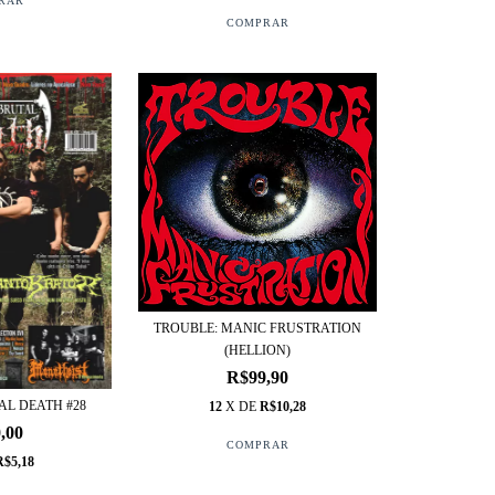
TROUBLE: MANIC FRUSTRATION
(HELLION)
R$99,90
AL DEATH #28
12
X DE
R$10,28
,00
R$5,18