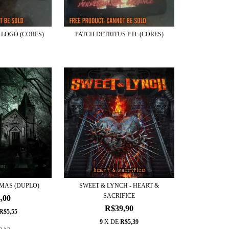
 LOGO (CORES)
PATCH DETRITUS P.D. (CORES)
GMAS (DUPLO)
SWEET & LYNCH - HEART &
SACRIFICE
,00
R$39,90
R$5,55
9
X DE
R$5,39