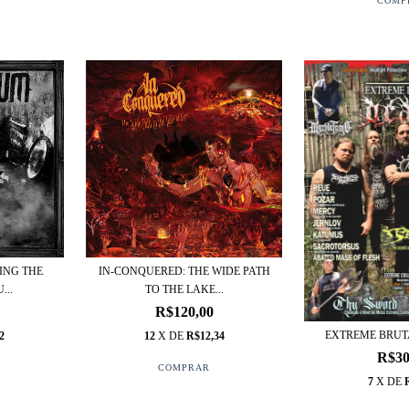
ING THE
IN-CONQUERED: THE WIDE PATH
...
TO THE LAKE...
R$120,00
EXTREME BRUT
2
12
X DE
R$12,34
R$30
7
X DE