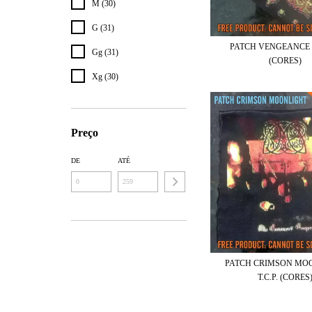
M (30)
G (31)
PATCH VENGEANCE 
Gg (31)
(CORES)
Xg (30)
Preço
DE
ATÉ
PATCH CRIMSON MO
T.C.P. (CORES