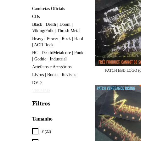
Camisetas Oficiais
CDs
Black | Death | Doom |
Viking/Folk | Thrash Metal
Heavy | Power | Rock | Hard
| AOR Rock
HC | Death/Metalcore | Punk
| Gothic | Industrial
Artefatos e Acessórios
PATCH EBD LOGO (
Livros | Books | Revistas
DVD
VER MAIS
Filtros
Tamanho
P (22)