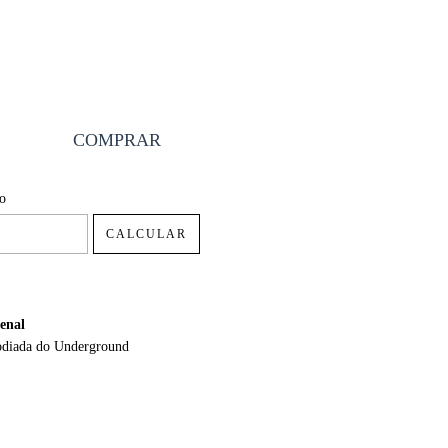
P:
ALTERAR CEP
io
CALCULAR
enal
odiada do Underground