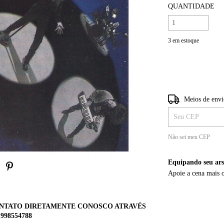
QUANTIDADE
3
em estoque
Entregas para o CE
Meios de env
Não sei meu CEP
Equipando seu ars
Apoie a cena mais 
ONTATO DIRETAMENTE CONOSCO ATRAVÉS
 998554788