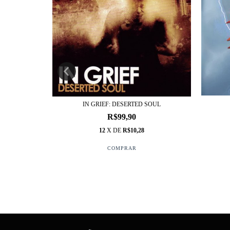
AÇÃO
IN GRIEF: DESERTED SOUL
R$99,90
12
X DE
R$10,28