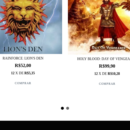
RAINFORCE: LION'S DEN
HOLY BLOOD: DAY OF VENGE
R$52,00
R$99,90
12
X DE
R$5,35
12
X DE
R$10,28