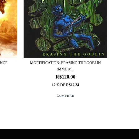
PETRA -
ANCE
MORTIFICATION: ERASING THE GOBLIN
(MMC M...
R$120,00
12
X DE
R$12,34