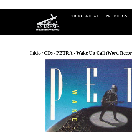
INÍCIO BRUTAL
PRODUTOS
Início
CDs
PETRA - Wake Up Call (Word Recor
/
/