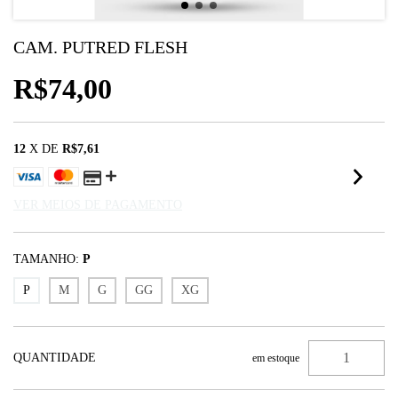
CAM. PUTRED FLESH
R$74,00
12
X DE
R$7,61
VER MEIOS DE PAGAMENTO
TAMANHO:
P
P
M
G
GG
XG
QUANTIDADE
em estoque