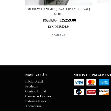
MEDIEVAL KNIGHT (CAVALEIRO MEDIEVAL)
O MEDIEVAL)
MOD...
R$259,00
R$289,00
,00
12
X DE
R$26,64
NAVEGAÇÃO
MEIOS DE PAGAMEN
Início Brutal
Produtos
Contato Brutal
Camisetas Oficiais
Extreme News
Apoiadores