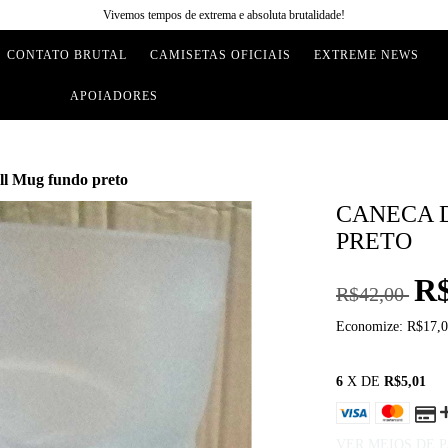
Vivemos tempos de extrema e absoluta brutalidade!
CONTATO BRUTAL
CAMISETAS OFICIAIS
EXTREME NEWS
APOIADORES
ll Mug fundo preto
CANECA 
PRETO
R$
R$42,00
Economize:
R$17,
6
X DE
R$5,01
VER MEIOS DE