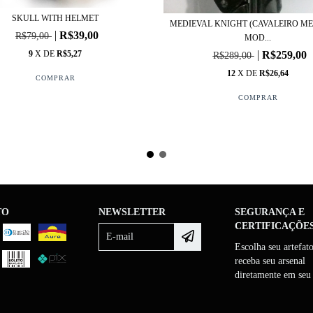
SKULL WITH HELMET
MEDIEVAL KNIGHT (CAVALEIRO ME
R$39,00
R$79,00
MOD...
9
X DE
R$5,27
R$259,00
R$289,00
12
X DE
R$26,64
TO
NEWSLETTER
SEGURANÇA E
CERTIFICAÇÕE
Escolha seu artefat
receba seu arsenal
diretamente em seu