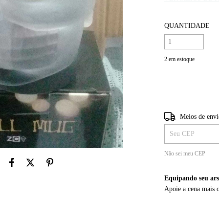
QUANTIDADE
2
em estoque
Entregas para o CE
Meios de env
Não sei meu CEP
Equipando seu ars
Apoie a cena mais 