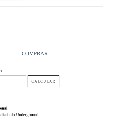
P:
ALTERAR CEP
io
CALCULAR
enal
odiada do Underground