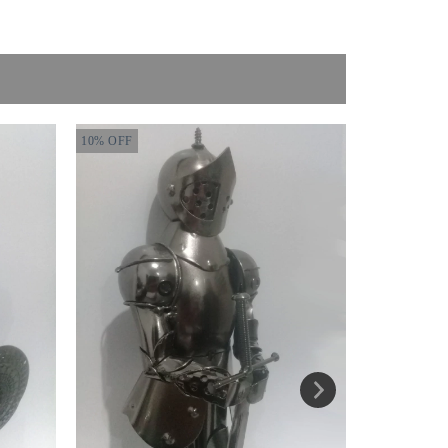
10
%
OFF
50
%
OFF