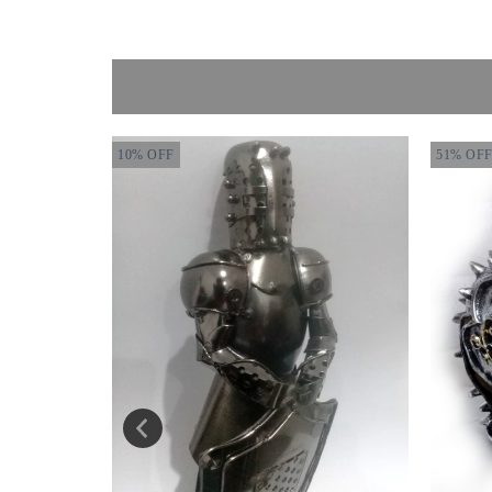
10
%
OFF
51
%
OF