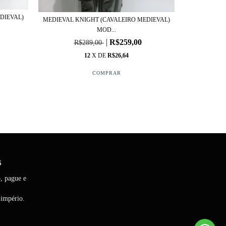
DIEVAL)
MEDIEVAL KNIGHT (CAVALEIRO MEDIEVAL)
SKUL
MOD...
R$259,00
R$289,00
12
X DE
R$26,64
S
o, pague e
 império.