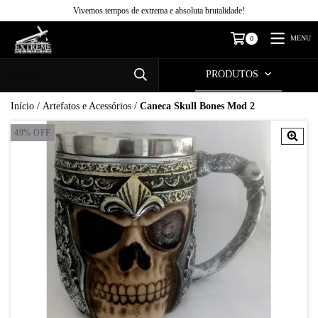
Vivemos tempos de extrema e absoluta brutalidade!
MENU
0
PRODUTOS
Início
/
Artefatos e Acessórios
/
Caneca Skull Bones Mod 2
49
%
OFF