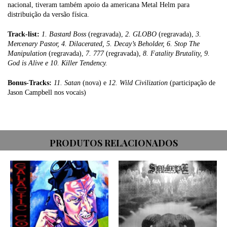
nacional, tiveram também apoio da americana Metal Helm para
distribuição da versão física.
Track-list:
1. Bastard Boss
(regravada),
2. GLOBO
(regravada),
3.
Mercenary Pastor, 4. Dilacerated, 5. Decay’s Beholder, 6. Stop The
Manipulation
(regravada),
7. 777
(regravada),
8. Fatality Brutality, 9.
God is Alive e 10. Killer Tendency.
Bonus-Tracks:
11. Satan
(nova) e
12. Wild Civilization
(participação de
Jason Campbell nos vocais)
PRODUTOS RELACIONADOS