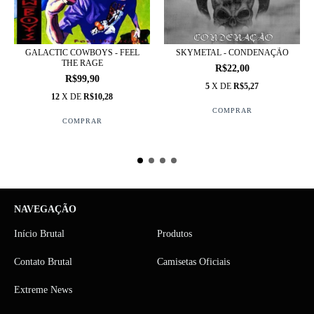
GALACTIC COWBOYS - FEEL
SKYMETAL - CONDENAÇÃO
THE RAGE
R$22,00
R$99,90
5
X DE
R$5,27
12
X DE
R$10,28
NAVEGAÇÃO
Início Brutal
Produtos
Contato Brutal
Camisetas Oficiais
Extreme News